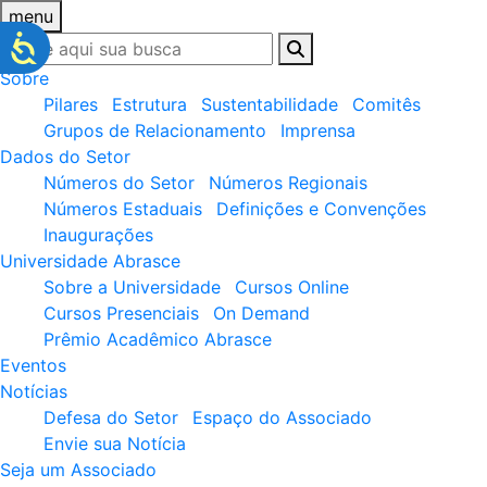
menu
Sobre
Pilares
Estrutura
Sustentabilidade
Comitês
Grupos de Relacionamento
Imprensa
Dados do Setor
Números do Setor
Números Regionais
Números Estaduais
Definições e Convenções
Inaugurações
Universidade Abrasce
Sobre a Universidade
Cursos Online
Cursos Presenciais
On Demand
Prêmio Acadêmico Abrasce
Eventos
Notícias
Defesa do Setor
Espaço do Associado
Envie sua Notícia
Seja um Associado