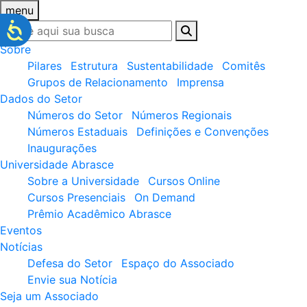
menu
Sobre
Pilares
Estrutura
Sustentabilidade
Comitês
Grupos de Relacionamento
Imprensa
Dados do Setor
Números do Setor
Números Regionais
Números Estaduais
Definições e Convenções
Inaugurações
Universidade Abrasce
Sobre a Universidade
Cursos Online
Cursos Presenciais
On Demand
Prêmio Acadêmico Abrasce
Eventos
Notícias
Defesa do Setor
Espaço do Associado
Envie sua Notícia
Seja um Associado