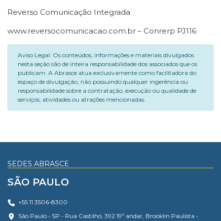
Reverso Comunicação Integrada
www.reversocomunicacao.com.br – Conrerp PJ116
Aviso Legal: Os conteúdos, informações e materiais divulgados
nesta seção são de inteira responsabilidade dos associados que os
publicam. A Abrasce atua exclusivamente como facilitadora do
espaço de divulgação, não possuindo qualquer ingerência ou
responsabilidade sobre a contratação, execução ou qualidade de
serviços, atividades ou atrações mencionadas.
SEDES ABRASCE
SÃO PAULO
+55 11 3506-8300
São Paulo • SP - Rua Castilho, 392 19º andar, Brooklin Paulista -