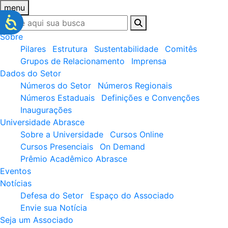
menu
Sobre
Pilares
Estrutura
Sustentabilidade
Comitês
Grupos de Relacionamento
Imprensa
Dados do Setor
Números do Setor
Números Regionais
Números Estaduais
Definições e Convenções
Inaugurações
Universidade Abrasce
Sobre a Universidade
Cursos Online
Cursos Presenciais
On Demand
Prêmio Acadêmico Abrasce
Eventos
Notícias
Defesa do Setor
Espaço do Associado
Envie sua Notícia
Seja um Associado