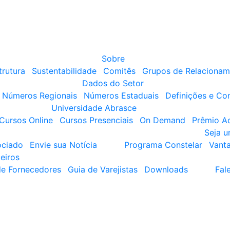
Sobre
trutura
Sustentabilidade
Comitês
Grupos de Relacionam
Dados do Setor
Números Regionais
Números Estaduais
Definições e Co
Universidade Abrasce
Cursos Online
Cursos Presenciais
On Demand
Prêmio A
Seja 
ociado
Envie sua Notícia
Programa Constelar
Vant
eiros
de Fornecedores
Guia de Varejistas
Downloads
Fal