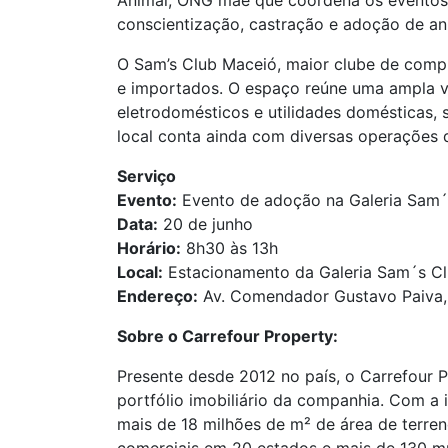
Animal, ONG mãe que coordena os eventos 
conscientização, castração e adoção de an
O Sam’s Club Maceió, maior clube de compr
e importados. O espaço reúne uma ampla var
eletrodomésticos e utilidades domésticas
local conta ainda com diversas operações 
Serviço
Evento:
Evento de adoção na Galeria Sam´
Data:
20 de junho
Horário:
8h30 às 13h
Local:
Estacionamento da Galeria Sam´s C
Endereço:
Av. Comendador Gustavo Paiva,
Sobre o Carrefour Property:
Presente desde 2012 no país, o Carrefour 
portfólio imobiliário da companhia. Com a
mais de 18 milhões de m² de área de terren