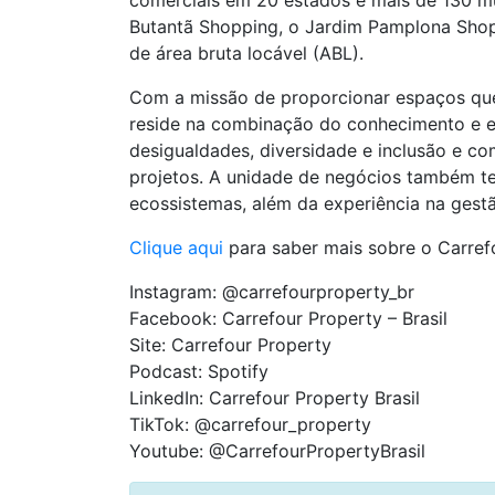
comerciais em 20 estados e mais de 130 mu
Butantã Shopping, o Jardim Pamplona Shop
de área bruta locável (ABL).
Com a missão de proporcionar espaços que 
reside na combinação do conhecimento e ex
desigualdades, diversidade e inclusão e c
projetos. A unidade de negócios também te
ecossistemas, além da experiência na gest
Clique aqui
para saber mais sobre o Carref
Instagram: @carrefourproperty_br
Facebook: Carrefour Property – Brasil
Site: Carrefour Property
Podcast: Spotify
LinkedIn: Carrefour Property Brasil
TikTok: @carrefour_property
Youtube: @CarrefourPropertyBrasil