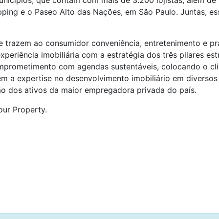
nicípios, que contam com mais de 3.200 lojistas, além de 
ping e o Paseo Alto das Nações, em São Paulo. Juntas, e
trazem ao consumidor conveniência, entretenimento e prat
periência imobiliária com a estratégia dos três pilares e
omprometimento com agendas sustentáveis, colocando o cl
m a expertise no desenvolvimento imobiliário em diversos
ão dos ativos da maior empregadora privada do país.
our Property.