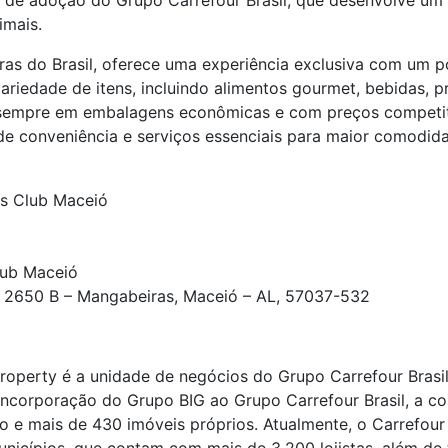
de adoção do Grupo Carrefour Brasil, que desenvolve um 
imais.
as do Brasil, oferece uma experiência exclusiva com um po
iedade de itens, incluindo alimentos gourmet, bebidas, pr
, sempre em embalagens econômicas e com preços competiti
de conveniência e serviços essenciais para maior comodida
s Club Maceió
lub Maceió
 2650 B – Mangabeiras, Maceió – AL, 57037-532
Property é a unidade de negócios do Grupo Carrefour Brasi
 incorporação do Grupo BIG ao Grupo Carrefour Brasil, a c
o e mais de 430 imóveis próprios. Atualmente, o Carrefour