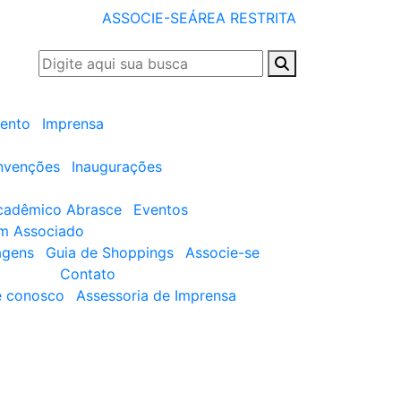
ASSOCIE-SE
ÁREA RESTRITA
ento
Imprensa
nvenções
Inaugurações
cadêmico Abrasce
Eventos
um Associado
agens
Guia de Shoppings
Associe-se
Contato
e conosco
Assessoria de Imprensa