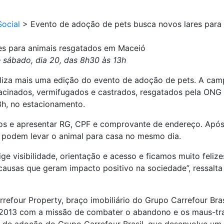
ocial
>
Evento de adoção de pets busca novos lares para
es para animais resgatados em Maceió
 sábado, dia 20, das 8h30 às 13h
liza mais uma edição do evento de adoção de pets. A campa
 vacinados, vermifugados e castrados, resgatados pela ON
3h, no estacionamento.
anos e apresentar RG, CPF e comprovante de endereço. Apó
 podem levar o animal para casa no mesmo dia.
e visibilidade, orientação e acesso e ficamos muito felize
ausas que geram impacto positivo na sociedade”, ressalta 
arrefour Property, braço imobiliário do Grupo Carrefour Br
013 com a missão de combater o abandono e os maus-trat