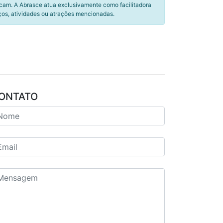
icam. A Abrasce atua exclusivamente como facilitadora
ços, atividades ou atrações mencionadas.
ONTATO