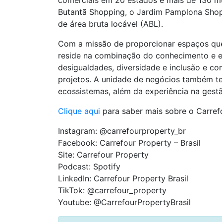
comerciais em 20 estados e mais de 130 mu
Butantã Shopping, o Jardim Pamplona Shop
de área bruta locável (ABL).
Com a missão de proporcionar espaços que 
reside na combinação do conhecimento e ex
desigualdades, diversidade e inclusão e c
projetos. A unidade de negócios também te
ecossistemas, além da experiência na gest
Clique aqui
para saber mais sobre o Carref
Instagram: @carrefourproperty_br
Facebook: Carrefour Property – Brasil
Site: Carrefour Property
Podcast: Spotify
LinkedIn: Carrefour Property Brasil
TikTok: @carrefour_property
Youtube: @CarrefourPropertyBrasil