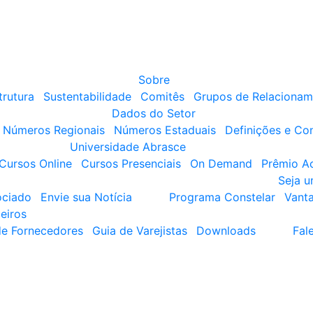
Sobre
trutura
Sustentabilidade
Comitês
Grupos de Relacionam
Dados do Setor
Números Regionais
Números Estaduais
Definições e Co
Universidade Abrasce
Cursos Online
Cursos Presenciais
On Demand
Prêmio A
Seja 
ociado
Envie sua Notícia
Programa Constelar
Vant
eiros
de Fornecedores
Guia de Varejistas
Downloads
Fal