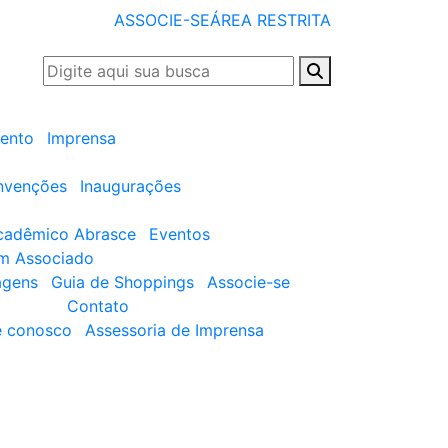
ASSOCIE-SE
ÁREA RESTRITA
ento
Imprensa
nvenções
Inaugurações
cadêmico Abrasce
Eventos
um Associado
agens
Guia de Shoppings
Associe-se
Contato
e conosco
Assessoria de Imprensa