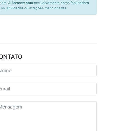
icam. A Abrasce atua exclusivamente como facilitadora
ços, atividades ou atrações mencionadas.
ONTATO