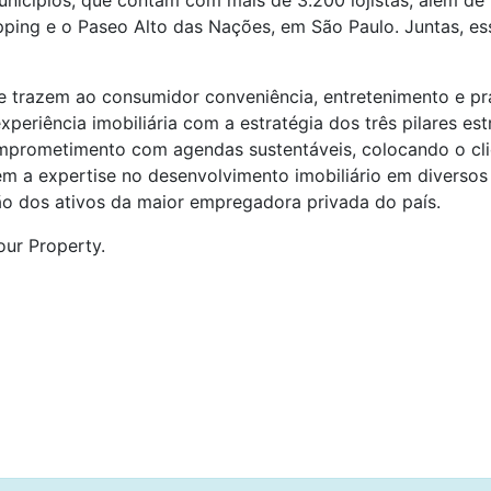
nicípios, que contam com mais de 3.200 lojistas, além de 
ping e o Paseo Alto das Nações, em São Paulo. Juntas, e
trazem ao consumidor conveniência, entretenimento e prat
periência imobiliária com a estratégia dos três pilares e
omprometimento com agendas sustentáveis, colocando o cl
m a expertise no desenvolvimento imobiliário em diversos
ão dos ativos da maior empregadora privada do país.
our Property.