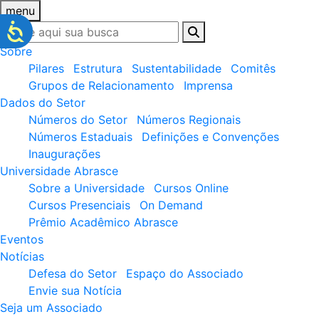
menu
Sobre
Pilares
Estrutura
Sustentabilidade
Comitês
Grupos de Relacionamento
Imprensa
Dados do Setor
Números do Setor
Números Regionais
Números Estaduais
Definições e Convenções
Inaugurações
Universidade Abrasce
Sobre a Universidade
Cursos Online
Cursos Presenciais
On Demand
Prêmio Acadêmico Abrasce
Eventos
Notícias
Defesa do Setor
Espaço do Associado
Envie sua Notícia
Seja um Associado