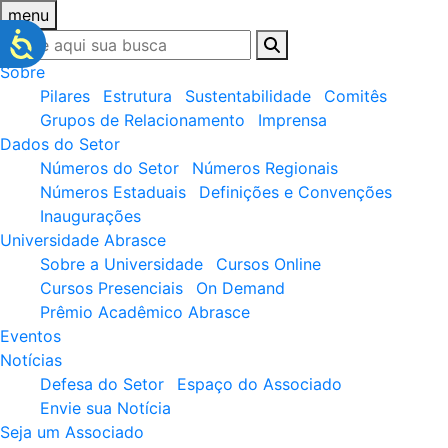
menu
Sobre
Pilares
Estrutura
Sustentabilidade
Comitês
Grupos de Relacionamento
Imprensa
Dados do Setor
Números do Setor
Números Regionais
Números Estaduais
Definições e Convenções
Inaugurações
Universidade Abrasce
Sobre a Universidade
Cursos Online
Cursos Presenciais
On Demand
Prêmio Acadêmico Abrasce
Eventos
Notícias
Defesa do Setor
Espaço do Associado
Envie sua Notícia
Seja um Associado