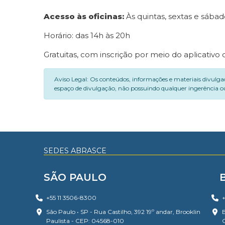
Acesso às oficinas:
Às quintas, sextas e sábad
Horário: das 14h às 20h
Gratuitas, com inscrição por meio do aplicativo
Aviso Legal: Os conteúdos, informações e materiais divulga
espaço de divulgação, não possuindo qualquer ingerência ou
SEDES ABRASCE
SÃO PAULO
+55 11 3506-8300
+
São Paulo • SP - Rua Castilho, 392 19º andar, Brooklin
B
Paulista - CEP: 04568-010