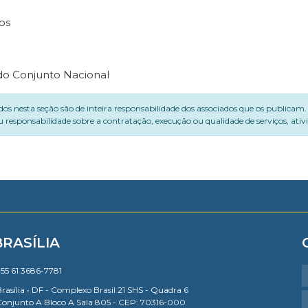
os
 do Conjunto Nacional
dos nesta seção são de inteira responsabilidade dos associados que os publicam
 responsabilidade sobre a contratação, execução ou qualidade de serviços, ati
BRASÍLIA
55 61 3686-7781
rasília • DF - Complexo Brasil 21 SHS - Quadra 6
Conjunto A Bloco A Sala 805 - CEP: 70316-000