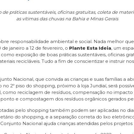
de práticas sustentáveis, oficinas gratuitas, coleta de mate
as vítimas das chuvas na Bahia e Minas Gerais
e responsabilidade ambiental e social. Nada melhor que f
de janeiro a 12 de fevereiro, o
Plante Esta Ideia
, um espa
 como exposição de boas práticas sustentáveis, oficinas grat
riais recicláveis. Tudo a fim de conscientizar e instruir
njunto Nacional, que convida as crianças e suas famílias a
do no 2º piso do shopping, próximo à loja Jundiaí, será possí
l, como reciclagem de resíduos, compensação no impacto 
coponto e compostagem dos resíduos orgânicos gerados pelo
adotadas pelo shopping também podem ser aplicadas no dia-
ário do shopping, e a separação correta do lixo eletrônic
 Conjunto Nacional ajuda crianças atendidas pelos projetos