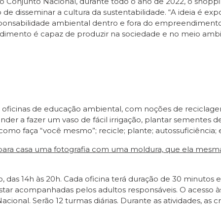
o Conjunto Nacional, durante todo o ano de 2022, o shop
o de disseminar a cultura da sustentabilidade. “A ideia é exp
esponsabilidade ambiental dentro e fora do empreendiment
dimento é capaz de produzir na sociedade e no meio ambie
 oficinas de educação ambiental, com noções de reciclagem
render a fazer um vaso de fácil irrigação, plantar sementes 
s como faça “você mesmo”; recicle; plante; autossuficiência;
a para casa uma fotografia com uma moldura, que ela mesma 
o, das 14h às 20h. Cada oficina terá duração de 30 minutos
tar acompanhadas pelos adultos responsáveis. O acesso às o
onal. Serão 12 turmas diárias. Durante as atividades, as cri