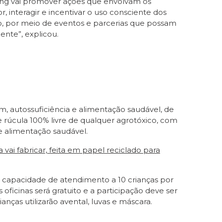
ping vai promover ações que envolvam os
or, interagir e incentivar o uso consciente dos
o, por meio de eventos e parcerias que possam
nte”, explicou.
, autossuficiência e alimentação saudável, de
de rúcula 100% livre de qualquer agrotóxico, com
 e alimentação saudável.
vai fabricar, feita em papel reciclado para
 e capacidade de atendimento a 10 crianças por
ficinas será gratuito e a participação deve ser
anças utilizarão avental, luvas e máscara.