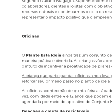
Segundo Giuliano Bragaglia, Superintendente d
colaboradores, clientes e lojistas, com o objetiv
recursos naturais e continuarmos o ciclo da r
representar o impacto positivo que o empreen
Oficinas
O
Plante Esta Ideia
ainda traz um conjunto de
maneira prática e divertida. As crianças vão ap
o intuito de incentivar a proatividade de pilare
A criança que participar das oficinas ainda lev
reforçar seu primeiro passo no plantio de ideia
.
As oficinas acontecerão de quinta-feira a sábad
vez, com idade entre 4 e 12 anos, que podem es
agendada por meio do aplicativo do Conjunto Naci
Doações e coleta de recicláveis