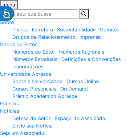
menu
Sobre
Pilares
Estrutura
Sustentabilidade
Comitês
Grupos de Relacionamento
Imprensa
Dados do Setor
Números do Setor
Números Regionais
Números Estaduais
Definições e Convenções
Inaugurações
Universidade Abrasce
Sobre a Universidade
Cursos Online
Cursos Presenciais
On Demand
Prêmio Acadêmico Abrasce
Eventos
Notícias
Defesa do Setor
Espaço do Associado
Envie sua Notícia
Seja um Associado