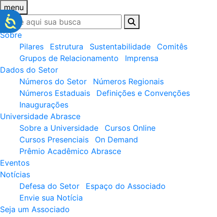
menu
Sobre
Pilares
Estrutura
Sustentabilidade
Comitês
Grupos de Relacionamento
Imprensa
Dados do Setor
Números do Setor
Números Regionais
Números Estaduais
Definições e Convenções
Inaugurações
Universidade Abrasce
Sobre a Universidade
Cursos Online
Cursos Presenciais
On Demand
Prêmio Acadêmico Abrasce
Eventos
Notícias
Defesa do Setor
Espaço do Associado
Envie sua Notícia
Seja um Associado