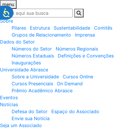
menu
Sobre
Pilares
Estrutura
Sustentabilidade
Comitês
Grupos de Relacionamento
Imprensa
Dados do Setor
Números do Setor
Números Regionais
Números Estaduais
Definições e Convenções
Inaugurações
Universidade Abrasce
Sobre a Universidade
Cursos Online
Cursos Presenciais
On Demand
Prêmio Acadêmico Abrasce
Eventos
Notícias
Defesa do Setor
Espaço do Associado
Envie sua Notícia
Seja um Associado