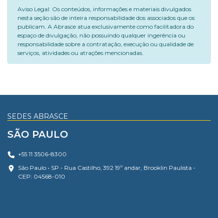
Aviso Legal: Os conteúdos, informações e materiais divulgados
nesta seção são de inteira responsabilidade dos associados que os
publicam. A Abrasce atua exclusivamente como facilitadora do
espaço de divulgação, não possuindo qualquer ingerência ou
responsabilidade sobre a contratação, execução ou qualidade de
serviços, atividades ou atrações mencionadas.
SEDES ABRASCE
SÃO PAULO
+55 11 3506-8300
São Paulo • SP - Rua Castilho, 392 19º andar, Brooklin Paulista -
CEP: 04568-010