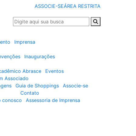
ASSOCIE-SE
ÁREA RESTRITA
ento
Imprensa
nvenções
Inaugurações
cadêmico Abrasce
Eventos
um Associado
agens
Guia de Shoppings
Associe-se
Contato
e conosco
Assessoria de Imprensa