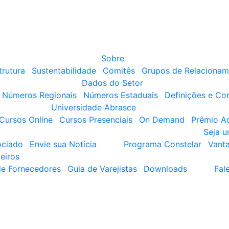
Sobre
trutura
Sustentabilidade
Comitês
Grupos de Relacionam
Dados do Setor
Números Regionais
Números Estaduais
Definições e Co
Universidade Abrasce
Cursos Online
Cursos Presenciais
On Demand
Prêmio A
Seja 
ociado
Envie sua Notícia
Programa Constelar
Vant
eiros
de Fornecedores
Guia de Varejistas
Downloads
Fal