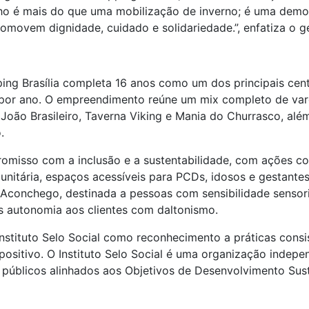
ho é mais do que uma mobilização de inverno; é uma dem
movem dignidade, cuidado e solidariedade.”, enfatiza o ge
ing Brasília completa 16 anos como um dos principais cent
 por ano. O empreendimento reúne um mix completo de var
João Brasileiro, Taverna Viking e Mania do Churrasco, al
.
misso com a inclusão e a sustentabilidade, com ações co
omunitária, espaços acessíveis para PCDs, idosos e gestan
do Aconchego, destinada a pessoas com sensibilidade sensori
s autonomia aos clientes com daltonismo.
tituto Selo Social como reconhecimento a práticas consis
positivo. O Instituto Selo Social é uma organização indepe
 públicos alinhados aos Objetivos de Desenvolvimento Sus