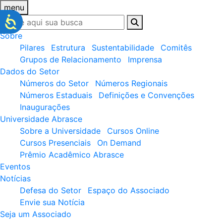
menu
Sobre
Pilares
Estrutura
Sustentabilidade
Comitês
Grupos de Relacionamento
Imprensa
Dados do Setor
Números do Setor
Números Regionais
Números Estaduais
Definições e Convenções
Inaugurações
Universidade Abrasce
Sobre a Universidade
Cursos Online
Cursos Presenciais
On Demand
Prêmio Acadêmico Abrasce
Eventos
Notícias
Defesa do Setor
Espaço do Associado
Envie sua Notícia
Seja um Associado