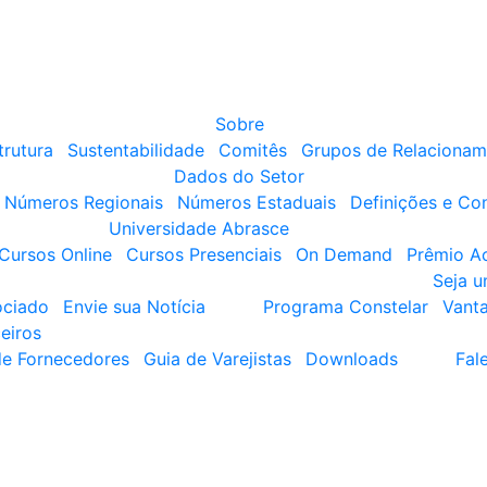
Sobre
trutura
Sustentabilidade
Comitês
Grupos de Relacionam
Dados do Setor
Números Regionais
Números Estaduais
Definições e Co
Universidade Abrasce
Cursos Online
Cursos Presenciais
On Demand
Prêmio A
Seja 
ociado
Envie sua Notícia
Programa Constelar
Vant
eiros
de Fornecedores
Guia de Varejistas
Downloads
Fal