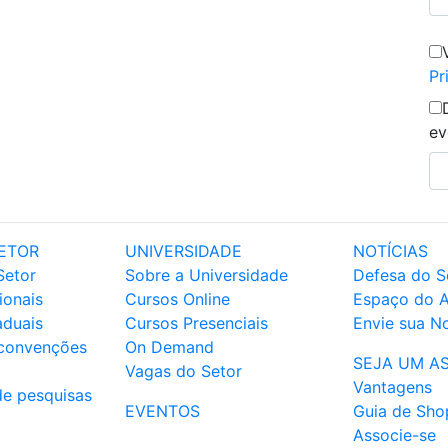
Pr
ev
ETOR
UNIVERSIDADE
NOTÍCIAS
Setor
Sobre a Universidade
Defesa do S
ionais
Cursos Online
Espaço do 
aduais
Cursos Presenciais
Envie sua No
 convenções
On Demand
SEJA UM A
Vagas do Setor
Vantagens
de pesquisas
EVENTOS
Guia de Sho
Associe-se