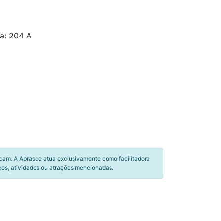
ta: 204 A
icam. A Abrasce atua exclusivamente como facilitadora
ços, atividades ou atrações mencionadas.