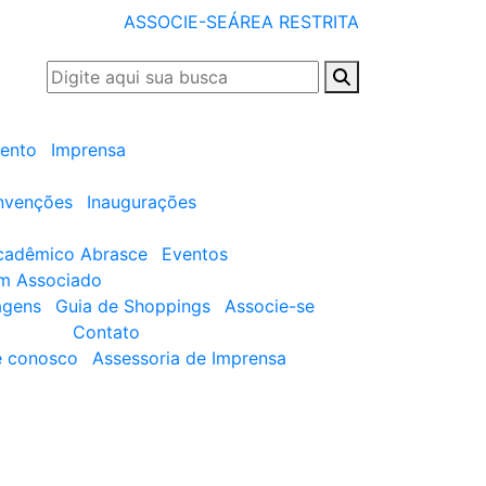
ASSOCIE-SE
ÁREA RESTRITA
ento
Imprensa
nvenções
Inaugurações
cadêmico Abrasce
Eventos
um Associado
agens
Guia de Shoppings
Associe-se
Contato
e conosco
Assessoria de Imprensa