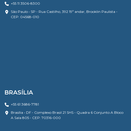
+55 11 3506-8300
São Paulo • SP - Rua Castilho, 392 19º andar, Brooklin Paulista -
CEP: 04568-010
BRASÍLIA
+55 61 3686-7781
Brasília • DF - Complexo Brasil 21 SHS - Quadra 6 Conjunto A Bloco
A Sala 805 - CEP: 70316-000