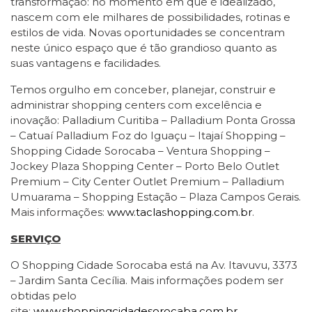
transformação: no momento em que é idealizado,
nascem com ele milhares de possibilidades, rotinas e
estilos de vida. Novas oportunidades se concentram
neste único espaço que é tão grandioso quanto as
suas vantagens e facilidades.
Temos orgulho em conceber, planejar, construir e
administrar shopping centers com excelência e
inovação: Palladium Curitiba – Palladium Ponta Grossa
– Catuaí Palladium Foz do Iguaçu – Itajaí Shopping –
Shopping Cidade Sorocaba – Ventura Shopping –
Jockey Plaza Shopping Center – Porto Belo Outlet
Premium – City Center Outlet Premium – Palladium
Umuarama – Shopping Estação – Plaza Campos Gerais.
Mais informações:
www.taclashopping.com.br
.
SERVIÇO
O Shopping Cidade Sorocaba está na Av. Itavuvu, 3373
– Jardim Santa Cecília. Mais informações podem ser
obtidas pelo
site:
www.shoppingcidadesorocaba.com.br
.