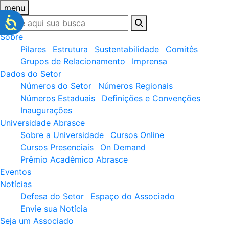
menu
Sobre
Pilares
Estrutura
Sustentabilidade
Comitês
Grupos de Relacionamento
Imprensa
Dados do Setor
Números do Setor
Números Regionais
Números Estaduais
Definições e Convenções
Inaugurações
Universidade Abrasce
Sobre a Universidade
Cursos Online
Cursos Presenciais
On Demand
Prêmio Acadêmico Abrasce
Eventos
Notícias
Defesa do Setor
Espaço do Associado
Envie sua Notícia
Seja um Associado