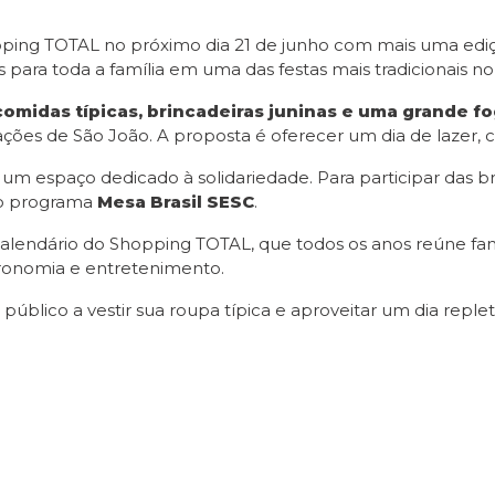
opping TOTAL no próximo dia 21 de junho com mais uma ed
s para toda a família em uma das festas mais tradicionais no
comidas típicas, brincadeiras juninas e uma grande f
ações de São João. A proposta é oferecer um dia de lazer, 
um espaço dedicado à solidariedade. Para participar das br
ao programa
Mesa Brasil SESC
.
o calendário do Shopping TOTAL, que todos os anos reúne f
tronomia e entretenimento.
 público a vestir sua roupa típica e aproveitar um dia rep