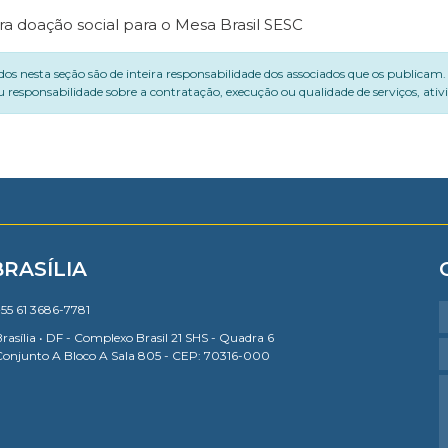
a doação social para o Mesa Brasil SESC
dos nesta seção são de inteira responsabilidade dos associados que os publicam
 responsabilidade sobre a contratação, execução ou qualidade de serviços, ati
BRASÍLIA
55 61 3686-7781
rasília • DF - Complexo Brasil 21 SHS - Quadra 6
Conjunto A Bloco A Sala 805 - CEP: 70316-000