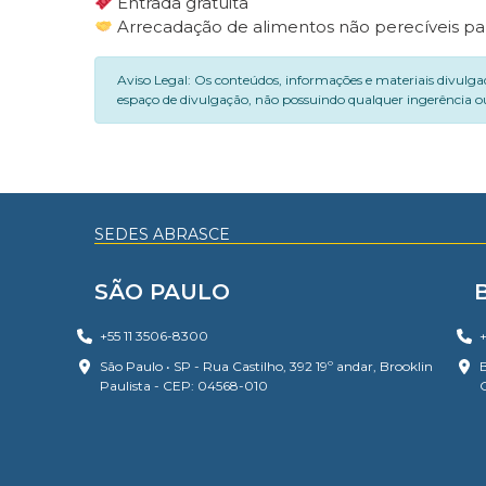
Entrada gratuita
Arrecadação de alimentos não perecíveis par
Aviso Legal: Os conteúdos, informações e materiais divulga
espaço de divulgação, não possuindo qualquer ingerência ou
SEDES ABRASCE
SÃO PAULO
+55 11 3506-8300
+
São Paulo • SP - Rua Castilho, 392 19º andar, Brooklin
B
Paulista - CEP: 04568-010