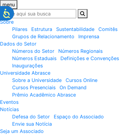
menu
Sobre
Pilares
Estrutura
Sustentabilidade
Comitês
Grupos de Relacionamento
Imprensa
Dados do Setor
Números do Setor
Números Regionais
Números Estaduais
Definições e Convenções
Inaugurações
Universidade Abrasce
Sobre a Universidade
Cursos Online
Cursos Presenciais
On Demand
Prêmio Acadêmico Abrasce
Eventos
Notícias
Defesa do Setor
Espaço do Associado
Envie sua Notícia
Seja um Associado