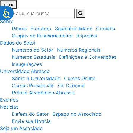
menu
Sobre
Pilares
Estrutura
Sustentabilidade
Comitês
Grupos de Relacionamento
Imprensa
Dados do Setor
Números do Setor
Números Regionais
Números Estaduais
Definições e Convenções
Inaugurações
Universidade Abrasce
Sobre a Universidade
Cursos Online
Cursos Presenciais
On Demand
Prêmio Acadêmico Abrasce
Eventos
Notícias
Defesa do Setor
Espaço do Associado
Envie sua Notícia
Seja um Associado