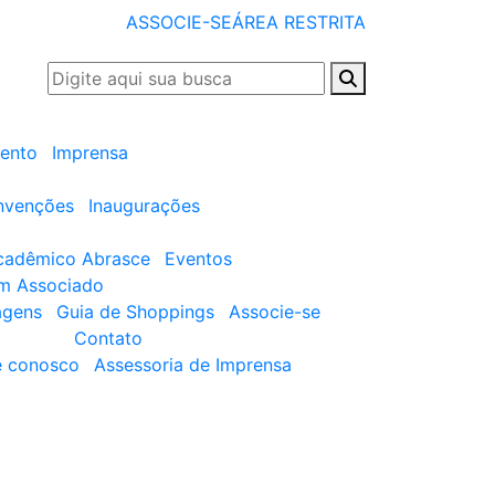
ASSOCIE-SE
ÁREA RESTRITA
ento
Imprensa
nvenções
Inaugurações
cadêmico Abrasce
Eventos
um Associado
agens
Guia de Shoppings
Associe-se
Contato
e conosco
Assessoria de Imprensa