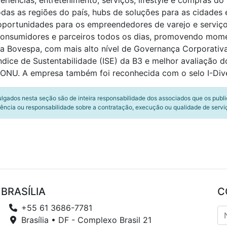
iências, entretenimento, serviços, lifestyle e compras do 
odas as regiões do país, hubs de soluções para as cidades 
 oportunidades para os empreendedores de varejo e serviç
 consumidores e parceiros todos os dias, promovendo mom
Bovespa, com mais alto nível de Governança Corporativa, 
dice de Sustentabilidade (ISE) da B3 e melhor avaliação d
ONU. A empresa também foi reconhecida com o selo I-Dive
ulgados nesta seção são de inteira responsabilidade dos associados que os publ
ência ou responsabilidade sobre a contratação, execução ou qualidade de servi
BRASÍLIA
C
+55 61 3686-7781
Brasília • DF - Complexo Brasil 21