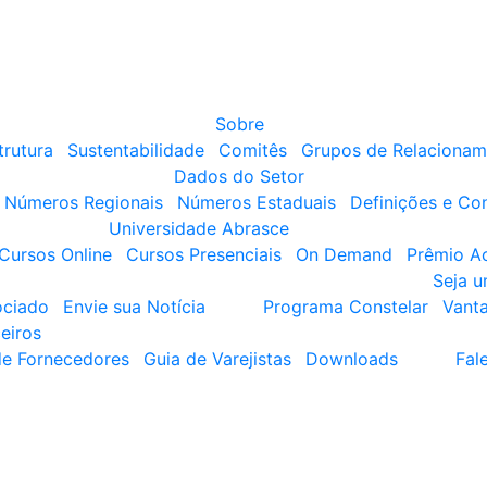
Sobre
trutura
Sustentabilidade
Comitês
Grupos de Relacionam
Dados do Setor
Números Regionais
Números Estaduais
Definições e Co
Universidade Abrasce
Cursos Online
Cursos Presenciais
On Demand
Prêmio A
Seja 
ociado
Envie sua Notícia
Programa Constelar
Vant
eiros
de Fornecedores
Guia de Varejistas
Downloads
Fal