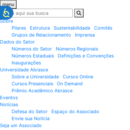
menu
Sobre
Pilares
Estrutura
Sustentabilidade
Comitês
Grupos de Relacionamento
Imprensa
Dados do Setor
Números do Setor
Números Regionais
Números Estaduais
Definições e Convenções
Inaugurações
Universidade Abrasce
Sobre a Universidade
Cursos Online
Cursos Presenciais
On Demand
Prêmio Acadêmico Abrasce
Eventos
Notícias
Defesa do Setor
Espaço do Associado
Envie sua Notícia
Seja um Associado