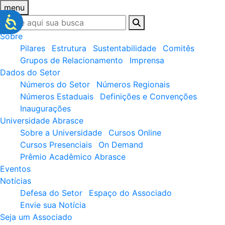
menu
Sobre
Pilares
Estrutura
Sustentabilidade
Comitês
Grupos de Relacionamento
Imprensa
Dados do Setor
Números do Setor
Números Regionais
Números Estaduais
Definições e Convenções
Inaugurações
Universidade Abrasce
Sobre a Universidade
Cursos Online
Cursos Presenciais
On Demand
Prêmio Acadêmico Abrasce
Eventos
Notícias
Defesa do Setor
Espaço do Associado
Envie sua Notícia
Seja um Associado