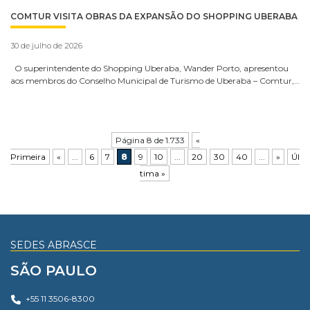
COMTUR VISITA OBRAS DA EXPANSÃO DO SHOPPING UBERABA
30 de julho de 2026
O superintendente do Shopping Uberaba, Wander Porto, apresentou
aos membros do Conselho Municipal de Turismo de Uberaba – Comtur,…
Página 8 de 1.733
«
Primeira
«
...
6
7
8
9
10
...
20
30
40
...
»
Úl
tima »
SEDES ABRASCE
SÃO PAULO
+55 11 3506-8300