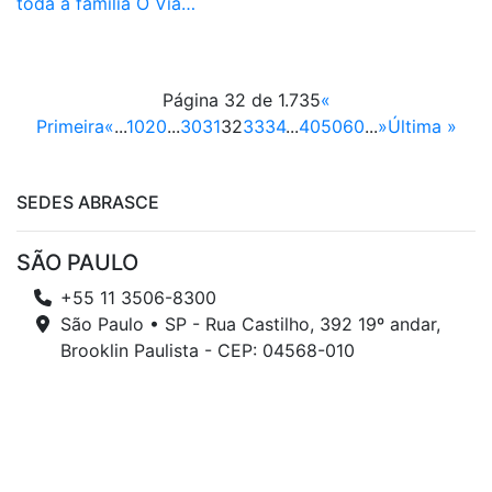
toda a família O Via…
Página 32 de 1.735
«
Primeira
«
...
10
20
...
30
31
32
33
34
...
40
50
60
...
»
Última »
SEDES ABRASCE
SÃO PAULO
+55 11 3506-8300
São Paulo • SP - Rua Castilho, 392 19º andar,
Brooklin Paulista - CEP: 04568-010