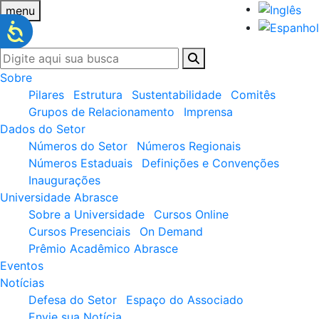
menu
Sobre
Pilares
Estrutura
Sustentabilidade
Comitês
Grupos de Relacionamento
Imprensa
Dados do Setor
Números do Setor
Números Regionais
Números Estaduais
Definições e Convenções
Inaugurações
Universidade Abrasce
Sobre a Universidade
Cursos Online
Cursos Presenciais
On Demand
Prêmio Acadêmico Abrasce
Eventos
Notícias
Defesa do Setor
Espaço do Associado
Envie sua Notícia