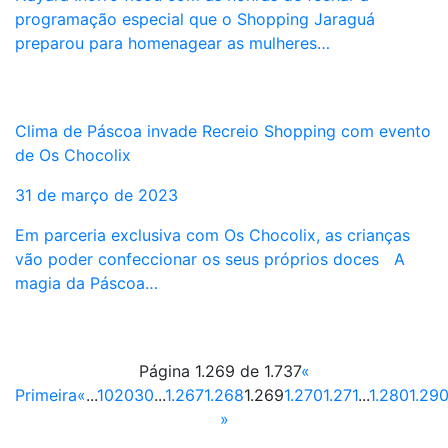
programação especial que o Shopping Jaraguá
preparou para homenagear as mulheres…
Clima de Páscoa invade Recreio Shopping com evento
de Os Chocolix
31 de março de 2023
Em parceria exclusiva com Os Chocolix, as crianças
vão poder confeccionar os seus próprios doces A
magia da Páscoa…
Página 1.269 de 1.737
«
Primeira
«
...
10
20
30
...
1.267
1.268
1.269
1.270
1.271
...
1.280
1.29
»