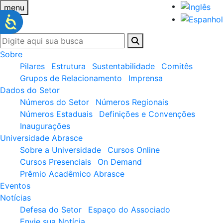
menu
Sobre
Pilares
Estrutura
Sustentabilidade
Comitês
Grupos de Relacionamento
Imprensa
Dados do Setor
Números do Setor
Números Regionais
Números Estaduais
Definições e Convenções
Inaugurações
Universidade Abrasce
Sobre a Universidade
Cursos Online
Cursos Presenciais
On Demand
Prêmio Acadêmico Abrasce
Eventos
Notícias
Defesa do Setor
Espaço do Associado
Envie sua Notícia