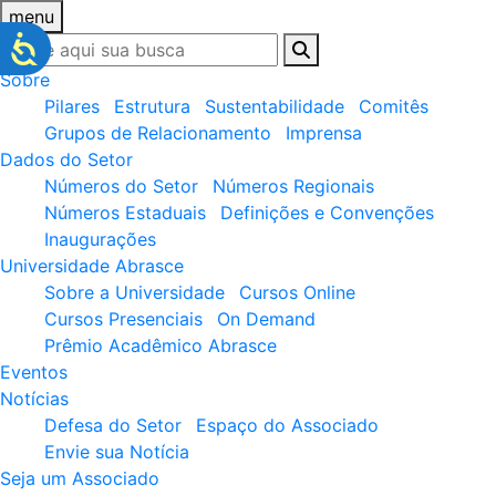
menu
Sobre
Pilares
Estrutura
Sustentabilidade
Comitês
Grupos de Relacionamento
Imprensa
Dados do Setor
Números do Setor
Números Regionais
Números Estaduais
Definições e Convenções
Inaugurações
Universidade Abrasce
Sobre a Universidade
Cursos Online
Cursos Presenciais
On Demand
Prêmio Acadêmico Abrasce
Eventos
Notícias
Defesa do Setor
Espaço do Associado
Envie sua Notícia
Seja um Associado