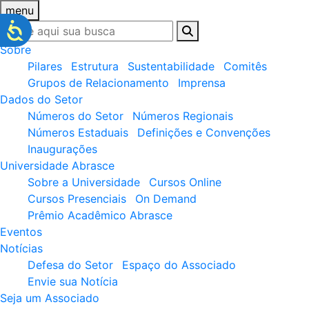
menu
Sobre
Pilares
Estrutura
Sustentabilidade
Comitês
Grupos de Relacionamento
Imprensa
Dados do Setor
Números do Setor
Números Regionais
Números Estaduais
Definições e Convenções
Inaugurações
Universidade Abrasce
Sobre a Universidade
Cursos Online
Cursos Presenciais
On Demand
Prêmio Acadêmico Abrasce
Eventos
Notícias
Defesa do Setor
Espaço do Associado
Envie sua Notícia
Seja um Associado