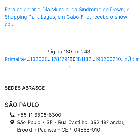
Para celebrar o Dia Mundial da Síndrome de Down, o
Shopping Park Lagos, em Cabo Frio, recebe o show
da…
Página 180 de 243
«
Primeira
«
...
10
20
30
...
178
179
180
181
182
...
190
200
210
...
»
Últi
»
SEDES ABRASCE
SÃO PAULO
+55 11 3506-8300
São Paulo • SP - Rua Castilho, 392 19º andar,
Brooklin Paulista - CEP: 04568-010