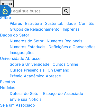
menu
Sobre
Pilares
Estrutura
Sustentabilidade
Comitês
Grupos de Relacionamento
Imprensa
Dados do Setor
Números do Setor
Números Regionais
Números Estaduais
Definições e Convenções
Inaugurações
Universidade Abrasce
Sobre a Universidade
Cursos Online
Cursos Presenciais
On Demand
Prêmio Acadêmico Abrasce
Eventos
Notícias
Defesa do Setor
Espaço do Associado
Envie sua Notícia
Seja um Associado