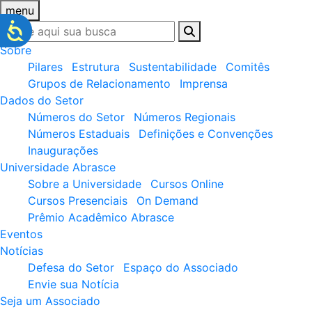
menu
Sobre
Pilares
Estrutura
Sustentabilidade
Comitês
Grupos de Relacionamento
Imprensa
Dados do Setor
Números do Setor
Números Regionais
Números Estaduais
Definições e Convenções
Inaugurações
Universidade Abrasce
Sobre a Universidade
Cursos Online
Cursos Presenciais
On Demand
Prêmio Acadêmico Abrasce
Eventos
Notícias
Defesa do Setor
Espaço do Associado
Envie sua Notícia
Seja um Associado