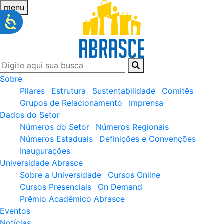
menu
Sobre
Pilares
Estrutura
Sustentabilidade
Comitês
Grupos de Relacionamento
Imprensa
Dados do Setor
Números do Setor
Números Regionais
Números Estaduais
Definições e Convenções
Inaugurações
Universidade Abrasce
Sobre a Universidade
Cursos Online
Cursos Presenciais
On Demand
Prêmio Acadêmico Abrasce
Eventos
Notícias