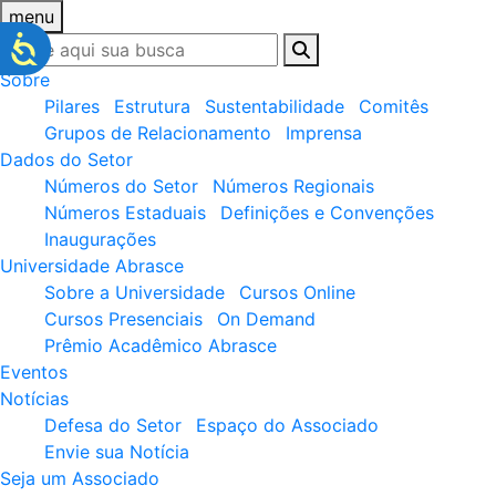
menu
Sobre
Pilares
Estrutura
Sustentabilidade
Comitês
Grupos de Relacionamento
Imprensa
Dados do Setor
Números do Setor
Números Regionais
Números Estaduais
Definições e Convenções
Inaugurações
Universidade Abrasce
Sobre a Universidade
Cursos Online
Cursos Presenciais
On Demand
Prêmio Acadêmico Abrasce
Eventos
Notícias
Defesa do Setor
Espaço do Associado
Envie sua Notícia
Seja um Associado