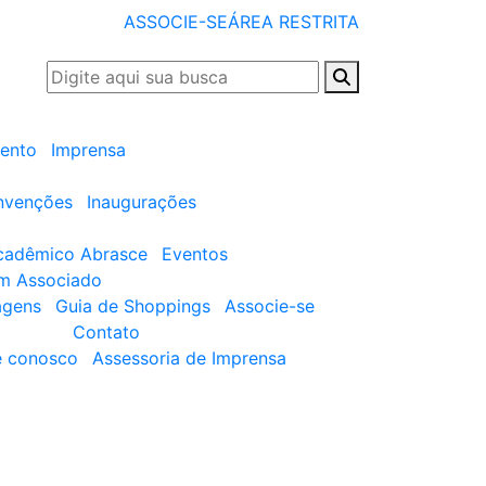
ASSOCIE-SE
ÁREA RESTRITA
ento
Imprensa
nvenções
Inaugurações
cadêmico Abrasce
Eventos
um Associado
agens
Guia de Shoppings
Associe-se
Contato
e conosco
Assessoria de Imprensa