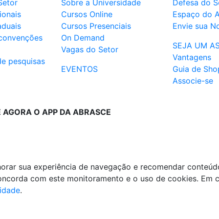
Setor
Sobre a Universidade
Defesa do S
ionais
Cursos Online
Espaço do 
aduais
Cursos Presenciais
Envie sua No
 convenções
On Demand
SEJA UM A
Vagas do Setor
Vantagens
de pesquisas
EVENTOS
Guia de Sho
Associe-se
E AGORA O APP DA ABRASCE
lhorar sua experiência de navegação e recomendar conteúd
 concorda com este monitoramento e o uso de cookies. Em 
cidade
.