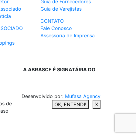
etor
Guia de Fornecedores
Associado
Guia de Varejistas
tícia
CONTATO
SSOCIADO
Fale Conosco
Assessoria de Imprensa
ppings
A ABRASCE É SIGNATÁRIA DO
Desenvolvido por:
Mufasa Agency
os de
OK, ENTENDI!
X
caso