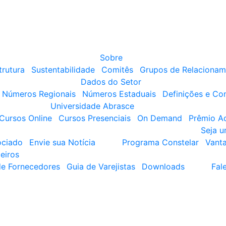
Sobre
trutura
Sustentabilidade
Comitês
Grupos de Relacionam
Dados do Setor
Números Regionais
Números Estaduais
Definições e Co
Universidade Abrasce
Cursos Online
Cursos Presenciais
On Demand
Prêmio A
Seja 
ociado
Envie sua Notícia
Programa Constelar
Vant
eiros
de Fornecedores
Guia de Varejistas
Downloads
Fal