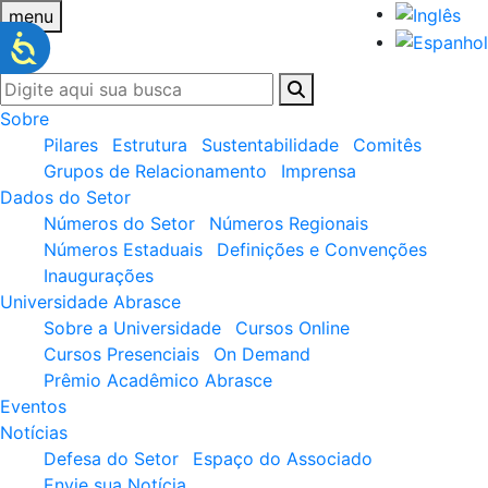
menu
Sobre
Pilares
Estrutura
Sustentabilidade
Comitês
Grupos de Relacionamento
Imprensa
Dados do Setor
Números do Setor
Números Regionais
Números Estaduais
Definições e Convenções
Inaugurações
Universidade Abrasce
Sobre a Universidade
Cursos Online
Cursos Presenciais
On Demand
Prêmio Acadêmico Abrasce
Eventos
Notícias
Defesa do Setor
Espaço do Associado
Envie sua Notícia