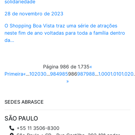
solidariedade
28 de novembro de 2023
O Shopping Boa Vista traz uma série de atrações
neste fim de ano voltadas para toda a família dentro
da…
Página 986 de 1.735
«
Primeira
«
...
10
20
30
...
984
985
986
987
988
...
1.000
1.010
1.020
.
»
SEDES ABRASCE
SÃO PAULO
+55 11 3506-8300