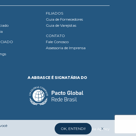
FILIADOS
Guia de Fornecedores
ciado
Guia de Varejistas
ia
CONTATO
OCIADO
Fale Conosco
Assessoria de Imprensa
ings
A ABRASCE É SIGNATÁRIA DO
 você
OK, ENTENDI!
X
Desenvolvido por:
Mufasa Agency