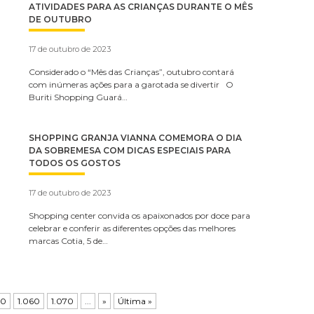
ATIVIDADES PARA AS CRIANÇAS DURANTE O MÊS
DE OUTUBRO
17 de outubro de 2023
Considerado o “Mês das Crianças”, outubro contará
com inúmeras ações para a garotada se divertir O
Buriti Shopping Guará…
SHOPPING GRANJA VIANNA COMEMORA O DIA
DA SOBREMESA COM DICAS ESPECIAIS PARA
TODOS OS GOSTOS
17 de outubro de 2023
Shopping center convida os apaixonados por doce para
celebrar e conferir as diferentes opções das melhores
marcas Cotia, 5 de…
50
1.060
1.070
...
»
Última »