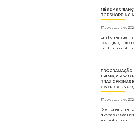
MÊS DAS CRIAN
TOPSHOPPING N
17 de outubro de 20
Em homenagem ao 
Nova Iguaçu promov
público infantil, e
PROGRAMAÇÃO G
CRIANÇAS! SÃO
TRAZ OFICINAS 
DIVERTIR OS P
17 de outubro de 20
O empreendimento
diversão O São Ber
empenhado em torn