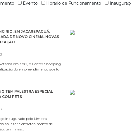
nimento
Evento
Horário de Funcionamento
Inauguraç
G RIO, EM JACAREPAGUÁ,
GADA DE NOVO CINEMA, NOVAS
LIZAÇÃO
23
etados em abril, o Center Shopping
talização do empreendimento que foi
NG TEM PALESTRA ESPECIAL
O COM PETS
23
aço inaugurado pelo Limeira
do ao lazer e entretenimento de
ção, tem mais…