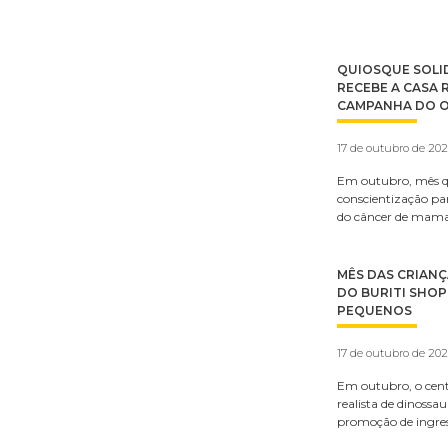
QUIOSQUE SOLID
RECEBE A CASA 
CAMPANHA DO 
17 de outubro de 20
Em outubro, mês 
conscientização pa
do câncer de mama,
MÊS DAS CRIAN
DO BURITI SHO
PEQUENOS
17 de outubro de 20
Em outubro, o cent
realista de dinossa
promoção de ingre