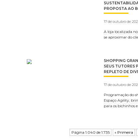
SUSTENTABILID
PROPOSTA AO B
17 de outubro de 20
A loja localizada n
se aproximar do cl
SHOPPING GRANJ
SEUS TUTORES P
REPLETO DE DIV
17 de outubro de 20
Programação do sho
Espaço Agility, bri
para os bichinhos 
Página 1.040 de 1.735
« Primeira