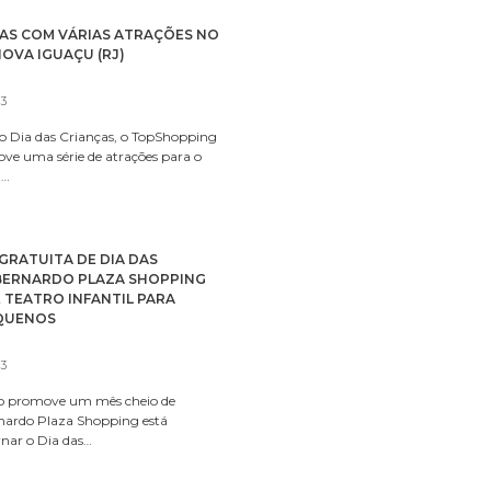
ÇAS COM VÁRIAS ATRAÇÕES NO
OVA IGUAÇU (RJ)
23
Dia das Crianças, o TopShopping
e uma série de atrações para o
m…
RATUITA DE DIA DAS
 BERNARDO PLAZA SHOPPING
E TEATRO INFANTIL PARA
EQUENOS
23
 promove um mês cheio de
nardo Plaza Shopping está
ar o Dia das…