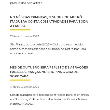
produzidos pela artista…
NO MÊS DAS CRIANÇAS, O SHOPPING METRÔ
ITAQUERA CONTA COM ATIVIDADES PARA TODA
A FAMÍLIA
17 de outubro de 2023
São Paulo, outubro de 2023 – Outubro é conhecido
como o mês das crianças e o Shopping Metrô Itaquera,
empreendimento…
MÊS DE OUTUBRO SERÁ REPLETO DE ATRAÇÕES
PARA AS CRIANÇAS NO SHOPPING CIDADE
SOROCABA
17 de outubro de 2023
Mês de outubro será repleto de atrações para as crianças
no Shopping Cidade Sorocaba Festa das Cores, oficinas
e apresentações…