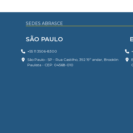
SEDES ABRASCE
SÃO PAULO
+55 11 3506-8300
+
São Paulo • SP - Rua Castilho, 392 19º andar, Brooklin
B
Paulista - CEP: 04568-010