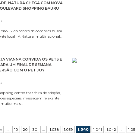
ADE, NATURA CHEGA COM NOVA
OULEVARD SHOPPING BAURU
23
o piso L2 do centro de compras busca
iente local A Natura, multinacional…
A VIANNA CONVIDA OS PETS E
ARA UM FINAL DE SEMANA
ERSÃO COM O PET JOY
23
pping center traz feira de adoção,
ndes especiais, massagem relaxante
e muito mais…
«
...
10
20
30
...
1.038
1.039
1.040
1.041
1.042
...
1.0