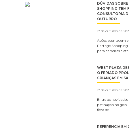
DÚVIDAS SOBRE 
SHOPPING TEM F
CONSULTORIA DE
OUTUBRO
17 de outubro de 20
Ações acontecem e
Partage Shopping S
para carreiras e a
WEST PLAZA DE
O FERIADO PRO
CRIANÇAS EM S
17 de outubro de 20
Entre as novidades 
patinação no gelo
fixos de…
REFERÊNCIA EM 