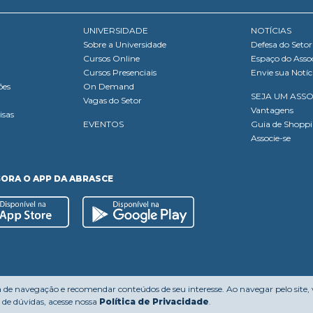
UNIVERSIDADE
NOTÍCIAS
Sobre a Universidade
Defesa do Setor
Cursos Online
Espaço do Asso
Cursos Presenciais
Envie sua Notíc
ões
On Demand
SEJA UM ASS
Vagas do Setor
Vantagens
isas
EVENTOS
Guia de Shopp
Associe-se
GORA O APP DA ABRASCE
a de navegação e recomendar conteúdos de seu interesse. Ao navegar pelo site,
de dúvidas, acesse nossa
Política de Privacidade
.