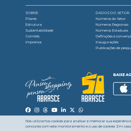
SOBRE
DADOS DO SETOR
Pilares
Números do Setor
Estrutura
Números Regionais
Sustentabilidade
Números Estaduais
Comitês
Definições e convenç
Imprensa
Inaugurações
Publicações de pesqu
BAIXE A
Nós utilizamos cookies para analisar e melhorar sua experiênci
concorda com este monitoramento e o uso de cookies. Em caso 