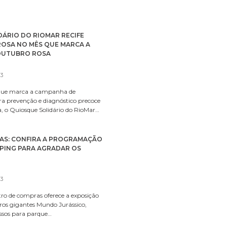
ÁRIO DO RIOMAR RECIFE
ROSA NO MÊS QUE MARCA A
OUTUBRO ROSA
23
que marca a campanha de
ra prevenção e diagnóstico precoce
 o Quiosque Solidário do RioMar…
ÇAS: CONFIRA A PROGRAMAÇÃO
PPING PARA AGRADAR OS
23
ro de compras oferece a exposição
uros gigantes Mundo Jurássico,
ssos para parque…