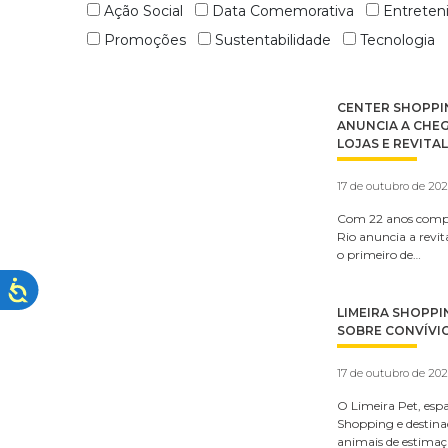
Ação Social
Data Comemorativa
Entrete
Promoções
Sustentabilidade
Tecnologia
CENTER SHOPPIN
ANUNCIA A CHE
LOJAS E REVITA
17 de outubro de 20
Com 22 anos compl
Rio anuncia a revi
o primeiro de…
LIMEIRA SHOPPI
SOBRE CONVÍVI
17 de outubro de 20
O Limeira Pet, esp
Shopping e destina
animais de estima