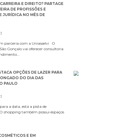
CARREIRA E DIREITO? PARTAGE
EIRA DE PROFISSÕES E
 JURÍDICA NO MÊS DE
23
m parceria com a Uniasselvi O
ão Gonçalo vai oferecer consultoria
tendimento…
STACA OPÇÕES DE LAZER PARA
LONGADO DO DIA DAS
ÃO PAULO
23
para a data, está a pista de
. O shopping também possui espaços
COSMÉTICOS E EM