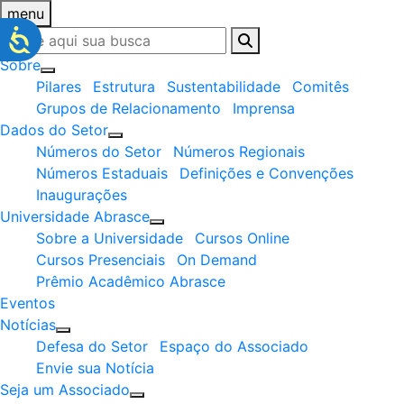
menu
Sobre
Pilares
Estrutura
Sustentabilidade
Comitês
Grupos de Relacionamento
Imprensa
Dados do Setor
Números do Setor
Números Regionais
Números Estaduais
Definições e Convenções
Inaugurações
Universidade Abrasce
Sobre a Universidade
Cursos Online
Cursos Presenciais
On Demand
Prêmio Acadêmico Abrasce
Eventos
Notícias
Defesa do Setor
Espaço do Associado
Envie sua Notícia
Seja um Associado