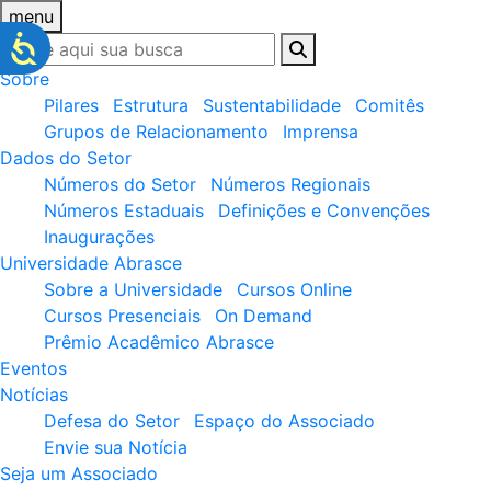
menu
Sobre
Pilares
Estrutura
Sustentabilidade
Comitês
Grupos de Relacionamento
Imprensa
Dados do Setor
Números do Setor
Números Regionais
Números Estaduais
Definições e Convenções
Inaugurações
Universidade Abrasce
Sobre a Universidade
Cursos Online
Cursos Presenciais
On Demand
Prêmio Acadêmico Abrasce
Eventos
Notícias
Defesa do Setor
Espaço do Associado
Envie sua Notícia
Seja um Associado