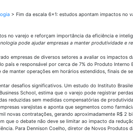
ogia
>
Fim da escala 6×1: estudos apontam impactos no va
os no varejo e reforçam importância da eficiência e intel
cnologia pode ajudar empresas a manter produtividade e re
ado empresas de diversos setores a avaliar os impactos da
 país e responsável por cerca de 7% do Produto Interno B
e de manter operações em horários estendidos, finais de s
tar desafios significativos. Um estudo do Instituto Brasil
usiness School, estima que o varejo pode registrar perdas
das reduzidas sem medidas compensatórias de produtividad
presas varejistas e aponta que segmentos como farmácias
il novas contratações, gerando aproximadamente R$ 2 bilh
dem que o debate não deve se limitar ao impacto da reduç
iência. Para Dennison Coelho, diretor de Novos Produtos d