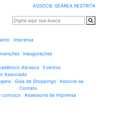
ASSOCIE-SE
ÁREA RESTRITA
ento
Imprensa
nvenções
Inaugurações
cadêmico Abrasce
Eventos
um Associado
agens
Guia de Shoppings
Associe-se
Contato
e conosco
Assessoria de Imprensa