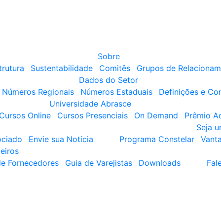
Sobre
trutura
Sustentabilidade
Comitês
Grupos de Relacionam
Dados do Setor
Números Regionais
Números Estaduais
Definições e Co
Universidade Abrasce
Cursos Online
Cursos Presenciais
On Demand
Prêmio A
Seja 
ociado
Envie sua Notícia
Programa Constelar
Vant
eiros
de Fornecedores
Guia de Varejistas
Downloads
Fal