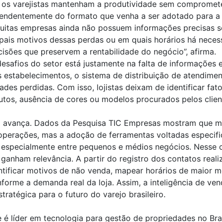
os varejistas mantenham a produtividade sem comprometer
ndentemente do formato que venha a ser adotado para a jo
 Muitas empresas ainda não possuem informações precisas 
ipais motivos dessas perdas ou em quais horários há neces
cisões que preservem a rentabilidade do negócio”, afirma.
 desafios do setor está justamente na falta de informaçõe
s estabelecimentos, o sistema de distribuição de atendime
des perdidas. Com isso, lojistas deixam de identificar f
tos, ausência de cores ou modelos procurados pelos cliente
o avança. Dados da Pesquisa TIC Empresas mostram que ma
s operações, mas a adoção de ferramentas voltadas especif
, especialmente entre pequenos e médios negócios. Nesse 
anham relevância. A partir do registro dos contatos reali
tificar motivos de não venda, mapear horários de maior m
forme a demanda real da loja. Assim, a inteligência de ve
ratégica para o futuro do varejo brasileiro.
é líder em tecnologia para gestão de propriedades no Brasi