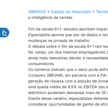
ABRASCE
>
Espaço do Associado
>
Tecnol
e inteligência de vendas
Fim da escala 6×1: estudos apontam impact
Especialista aponta que uso de dados e te
mudanças na jornada de trabalho
O debate sobre o fim da escala 6×1 tem lev
No varejo, um dos maiores empregadores do
ainda mais relevantes devido à necessidad
consumidores.
Os números indicam que o setor pode enfren
Consumo (IBEVAR), em parceria com a FIA B
geração de riqueza com a adoção de jorna
uma queda média de 9,5% no EBITDA das em
eletrônico poderiam demandar mais de 30 m
Diante desse cenário, especialistas defen
considerar oportunidades de ganho de efic