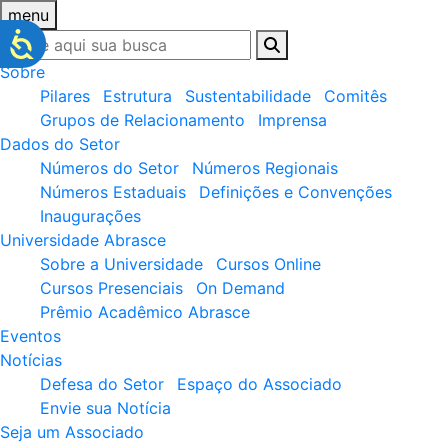
menu
Sobre
Pilares
Estrutura
Sustentabilidade
Comitês
Grupos de Relacionamento
Imprensa
Dados do Setor
Números do Setor
Números Regionais
Números Estaduais
Definições e Convenções
Inaugurações
Universidade Abrasce
Sobre a Universidade
Cursos Online
Cursos Presenciais
On Demand
Prêmio Acadêmico Abrasce
Eventos
Notícias
Defesa do Setor
Espaço do Associado
Envie sua Notícia
Seja um Associado