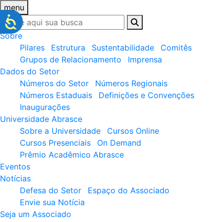
menu
Sobre
Pilares
Estrutura
Sustentabilidade
Comitês
Grupos de Relacionamento
Imprensa
Dados do Setor
Números do Setor
Números Regionais
Números Estaduais
Definições e Convenções
Inaugurações
Universidade Abrasce
Sobre a Universidade
Cursos Online
Cursos Presenciais
On Demand
Prêmio Acadêmico Abrasce
Eventos
Notícias
Defesa do Setor
Espaço do Associado
Envie sua Notícia
Seja um Associado