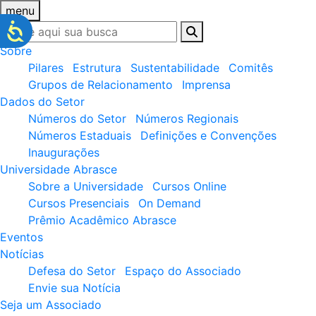
menu
Sobre
Pilares
Estrutura
Sustentabilidade
Comitês
Grupos de Relacionamento
Imprensa
Dados do Setor
Números do Setor
Números Regionais
Números Estaduais
Definições e Convenções
Inaugurações
Universidade Abrasce
Sobre a Universidade
Cursos Online
Cursos Presenciais
On Demand
Prêmio Acadêmico Abrasce
Eventos
Notícias
Defesa do Setor
Espaço do Associado
Envie sua Notícia
Seja um Associado