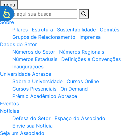
menu
Sobre
Pilares
Estrutura
Sustentabilidade
Comitês
Grupos de Relacionamento
Imprensa
Dados do Setor
Números do Setor
Números Regionais
Números Estaduais
Definições e Convenções
Inaugurações
Universidade Abrasce
Sobre a Universidade
Cursos Online
Cursos Presenciais
On Demand
Prêmio Acadêmico Abrasce
Eventos
Notícias
Defesa do Setor
Espaço do Associado
Envie sua Notícia
Seja um Associado