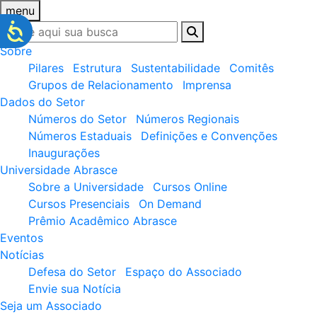
menu
Sobre
Pilares
Estrutura
Sustentabilidade
Comitês
Grupos de Relacionamento
Imprensa
Dados do Setor
Números do Setor
Números Regionais
Números Estaduais
Definições e Convenções
Inaugurações
Universidade Abrasce
Sobre a Universidade
Cursos Online
Cursos Presenciais
On Demand
Prêmio Acadêmico Abrasce
Eventos
Notícias
Defesa do Setor
Espaço do Associado
Envie sua Notícia
Seja um Associado