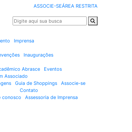
ASSOCIE-SE
ÁREA RESTRITA
ento
Imprensa
nvenções
Inaugurações
cadêmico Abrasce
Eventos
um Associado
agens
Guia de Shoppings
Associe-se
Contato
e conosco
Assessoria de Imprensa