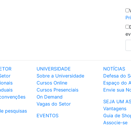
Pr
ev
ETOR
UNIVERSIDADE
NOTÍCIAS
Setor
Sobre a Universidade
Defesa do S
ionais
Cursos Online
Espaço do 
aduais
Cursos Presenciais
Envie sua No
 convenções
On Demand
SEJA UM A
Vagas do Setor
Vantagens
de pesquisas
EVENTOS
Guia de Sho
Associe-se