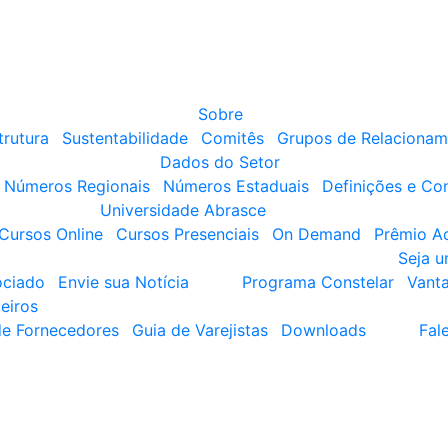
Sobre
trutura
Sustentabilidade
Comitês
Grupos de Relacionam
Dados do Setor
Números Regionais
Números Estaduais
Definições e Co
Universidade Abrasce
Cursos Online
Cursos Presenciais
On Demand
Prêmio A
Seja 
ociado
Envie sua Notícia
Programa Constelar
Vant
eiros
de Fornecedores
Guia de Varejistas
Downloads
Fal