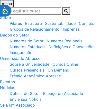
menu
Sobre
Pilares
Estrutura
Sustentabilidade
Comitês
Grupos de Relacionamento
Imprensa
Dados do Setor
Números do Setor
Números Regionais
Números Estaduais
Definições e Convenções
Inaugurações
Universidade Abrasce
Sobre a Universidade
Cursos Online
Cursos Presenciais
On Demand
Prêmio Acadêmico Abrasce
Eventos
Notícias
Defesa do Setor
Espaço do Associado
Envie sua Notícia
Seja um Associado