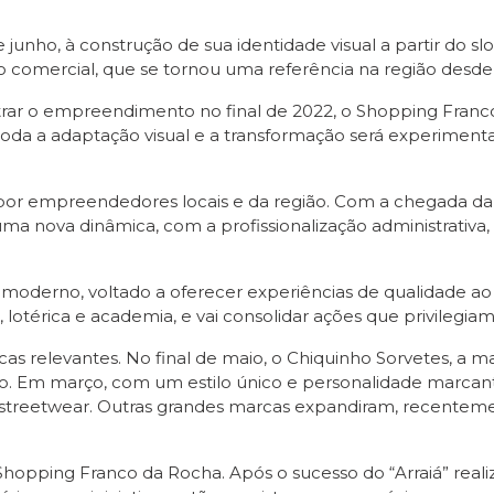
junho, à construção de sua identidade visual a partir do 
omercial, que se tornou uma referência na região desde 
rar o empreendimento no final de 2022, o Shopping Fran
toda a adaptação visual e a transformação será experiment
por empreendedores locais e da região. Com a chegada da
ma nova dinâmica, com a profissionalização administrativa
oderno, voltado a oferecer experiências de qualidade ao
lotérica e academia, e vai consolidar ações que privilegiam 
as relevantes. No final de maio, o Chiquinho Sorvetes, a ma
. Em março, com um estilo único e personalidade marcante,
lo streetwear. Outras grandes marcas expandiram, recentem
hopping Franco da Rocha. Após o sucesso do “Arraiá” real