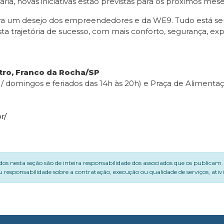
, novas iniciativas estão previstas para os próximos mese
era um desejo dos empreendedores e da WE9. Tudo está se
a trajetória de sucesso, com mais conforto, segurança, exper
ntro, Franco da Rocha/SP
 / domingos e feriados das 14h às 20h) e Praça de Alimentaç
r/
dos nesta seção são de inteira responsabilidade dos associados que os publicam
 responsabilidade sobre a contratação, execução ou qualidade de serviços, ati