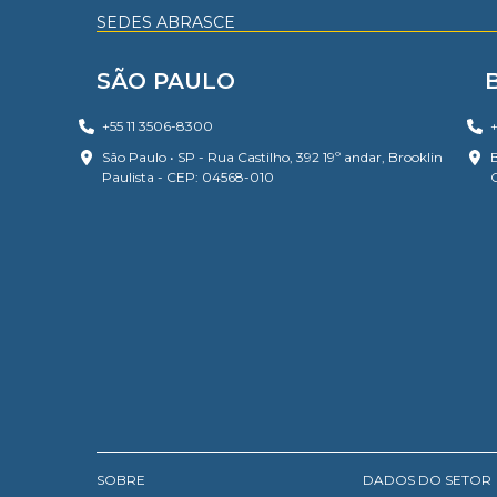
SEDES ABRASCE
SÃO PAULO
+55 11 3506-8300
+
São Paulo • SP - Rua Castilho, 392 19º andar, Brooklin
B
Paulista - CEP: 04568-010
SOBRE
DADOS DO SETOR