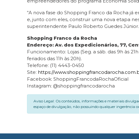
empreendedores do programa Economia Solidária
“A nova fase do Shopping Franco da Rocha já 
e, junto com eles, construir uma nova etapa nest
superintendente Paulo Roberto Guedes Júnior.
Shopping Franco da Rocha
Endereço: Av. dos Expedicionários, 77, Ce
Funcionamento: Lojas (Seg. a sáb. das 9h às 21h
feriados das 11h às 20h).
Telefone: (11) 4443-0450
Site:
https://www.shoppingfrancodarocha.com.b
Facebook: ShoppingFrancodaRochaOficial
Instagram: @shoppingfrancodarocha
Aviso Legal: Os conteúdos, informações e materiais divulga
espaço de divulgação, não possuindo qualquer ingerência ou