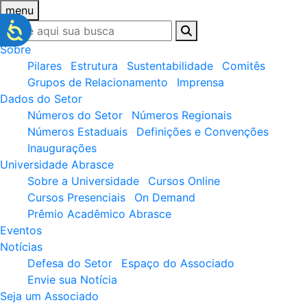
menu
Sobre
Pilares
Estrutura
Sustentabilidade
Comitês
Grupos de Relacionamento
Imprensa
Dados do Setor
Números do Setor
Números Regionais
Números Estaduais
Definições e Convenções
Inaugurações
Universidade Abrasce
Sobre a Universidade
Cursos Online
Cursos Presenciais
On Demand
Prêmio Acadêmico Abrasce
Eventos
Notícias
Defesa do Setor
Espaço do Associado
Envie sua Notícia
Seja um Associado