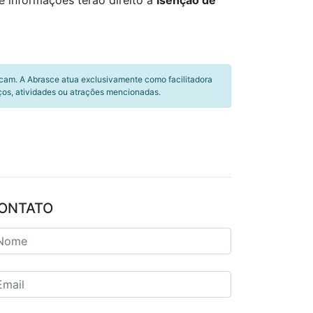
e informações terão direito a
isenção de
icam. A Abrasce atua exclusivamente como facilitadora
ços, atividades ou atrações mencionadas.
ONTATO