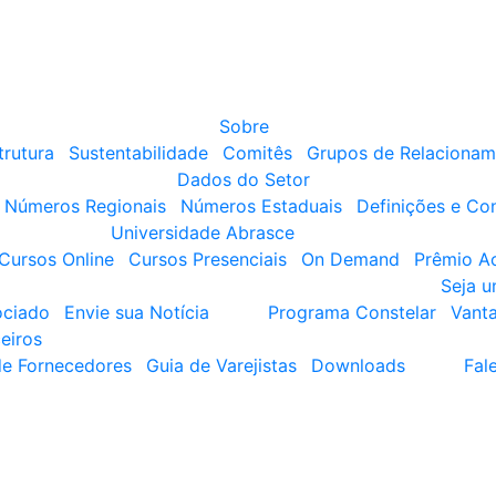
Sobre
trutura
Sustentabilidade
Comitês
Grupos de Relacionam
Dados do Setor
Números Regionais
Números Estaduais
Definições e Co
Universidade Abrasce
Cursos Online
Cursos Presenciais
On Demand
Prêmio A
Seja 
ociado
Envie sua Notícia
Programa Constelar
Vant
eiros
de Fornecedores
Guia de Varejistas
Downloads
Fal