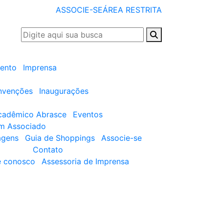
ASSOCIE-SE
ÁREA RESTRITA
ento
Imprensa
nvenções
Inaugurações
cadêmico Abrasce
Eventos
um Associado
agens
Guia de Shoppings
Associe-se
Contato
e conosco
Assessoria de Imprensa