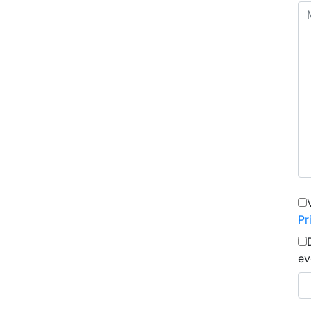
Pr
ev