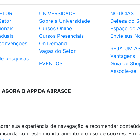
ETOR
UNIVERSIDADE
NOTÍCIAS
Setor
Sobre a Universidade
Defesa do S
ionais
Cursos Online
Espaço do 
aduais
Cursos Presenciais
Envie sua No
 convenções
On Demand
SEJA UM A
Vagas do Setor
Vantagens
de pesquisas
EVENTOS
Guia de Sho
Associe-se
E AGORA O APP DA ABRASCE
lhorar sua experiência de navegação e recomendar conteúd
 concorda com este monitoramento e o uso de cookies. Em 