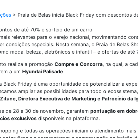
ções
>
Praia de Belas inicia Black Friday com descontos d
contos de até 70% e sorteio de um carro
mais relevantes para o varejo nacional, movimentando co
cer condições especiais. Nesta semana, o Praia de Belas S
o moda, beleza, eletrônicos e infantil – e ofertas de at
nto realiza a promoção
Compre e Concorra
, na qual, a c
rrem a um
Hyundai Palisade
.
Black Friday é uma oportunidade de potencializar a experi
uscamos ampliar as possibilidades para todo o ecossistema
Zitune, Diretora Executiva de Marketing e Patrocínio da I
das de 28 a 30 de novembro, garantem
pontuação em dobr
cios exclusivos
disponíveis na plataforma.
 Shopping e todas as operações iniciam o atendimento mais c