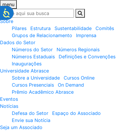
menu
Sobre
Pilares
Estrutura
Sustentabilidade
Comitês
Grupos de Relacionamento
Imprensa
Dados do Setor
Números do Setor
Números Regionais
Números Estaduais
Definições e Convenções
Inaugurações
Universidade Abrasce
Sobre a Universidade
Cursos Online
Cursos Presenciais
On Demand
Prêmio Acadêmico Abrasce
Eventos
Notícias
Defesa do Setor
Espaço do Associado
Envie sua Notícia
Seja um Associado